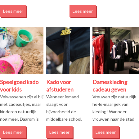
gemakkelijk: online! Hoewel
een echt kookgek! Wanneer een
Lees meer
Lees meer
iedere man uniek is, is het zo dat je
kookgek jarig is of een feestje
meestal wel een gemee...
geeft, dan kun j...
Speelgoed kado
Kado voor
Dameskleding
voor kids
afstuderen
cadeau geven
Volwassenen zijn al blij
Wanneer iemand
Vrouwen zijn natuurlijk
met cadeautjes, maar
slaagt voor
he-le-maal gek van
kinderen natuurlijk
bijvoorbeeld de
kleding! Wanneer
nog meer. Daarom is
middelbare school,
vrouwen naar de stad
het ook extra leuk om
een vervolgopleiding
gaan kunnen ze gerust
Lees meer
Lees meer
Lees meer
voor kinderen
of rijbewijs, dan is dit
enkele uren weg